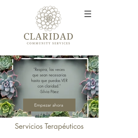
"Respira, las veces
que sean necesarias
hasta que puedas VER
con claridad."
-Silvia Páez
Empezar ahora
Servicios Terapéuticos